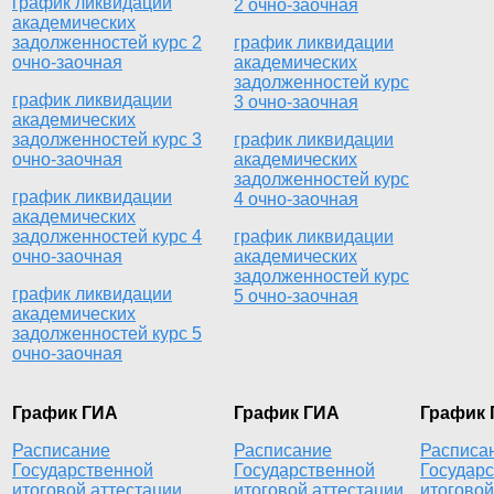
график ликвидации
2 очно-заочная
академических
задолженностей курс 2
график ликвидации
очно-заочная
академических
задолженностей курс
график ликвидации
3 очно-заочная
академических
задолженностей курс 3
график ликвидации
очно-заочная
академических
задолженностей курс
график ликвидации
4 очно-заочная
академических
задолженностей курс 4
график ликвидации
очно-заочная
академических
задолженностей курс
график ликвидации
5 очно-заочная
академических
задолженностей курс 5
очно-заочная
График ГИА
График ГИА
График
Расписание
Расписание
Расписа
Государственной
Государственной
Государ
итоговой аттестации
итоговой аттестации
итоговой