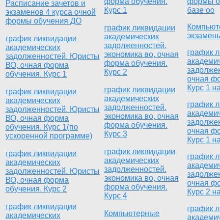
форма обучения.
формы о
Расписание зачетов и
Курс 1
базе оо
экзаменов 4 курса очной
формы обучения ДО
Компьют
график ликвидации
экзамен
академических
график ликвидации
задолженностей.
академических
график 
экономика во, очная
задолженностей. Юристы
академи
форма обучения.
ВО, очная форма
задолже
Курс 2
обучения. Курс 1
очная ф
Курс 1 н
график ликвидации
график ликвидации
академических
академических
график 
задолженностей.
задолженностей. Юристы
академи
экономика во, очная
ВО, очная форма
задолже
форма обучения.
обучения. Курс 1(по
очная ф
Курс 3
ускоренной программе)
Курс 1 н
график ликвидации
график ликвидации
график 
академических
академических
академи
задолженностей.
задолженностей. Юристы
задолже
экономика во, очная
ВО, очная форма
очная ф
форма обучения.
обучения. Курс 2
Курс 2 н
Курс 4
график ликвидации
график 
Компьютерные
академических
академи