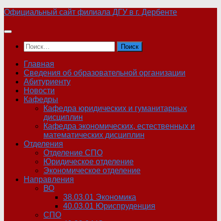
Skip
Официальный сайт филиала ДГУ в г. Дербенте
to
content
Найти:
Главная
Сведения об образовательной организации
Абитуриенту
Новости
Кафедры
Кафедра юридических и гуманитарных
дисциплин
Кафедра экономических, естественных и
математических дисциплин
Отделения
Отделение СПО
Юридическое отделение
Экономическое отделение
Направления
ВО
38.03.01 Экономика
40.03.01 Юриспруденция
СПО