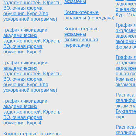
экзамены
задолженностей. Юристы
задолже
ВО, очная форма
очная ф
Компьютерные
обучения. Курс 2(по
Курс 2 н
экзамены (пересдача)
ускоренной программе)
График 
Компьютерные
график ликвидации
академи
экзамены
академических
задолже
(комиссионная
задолженностей. Юристы
экономи
пересдача)
ВО, очная форма
форма об
обучения. Курс 3
График 
график ликвидации
академи
академических
задолже
задолженностей. Юристы
очная ф
ВО, очная форма
Компьют
обучения. Курс 3(по
экзамен
ускоренной программе)
Расписа
квалифи
график ликвидации
экзамен
академических
Бухгалте
задолженностей. Юристы
курс
ВО, очная форма
обучения. Курс 4
Расписа
квалифи
Компьютерные экзамены