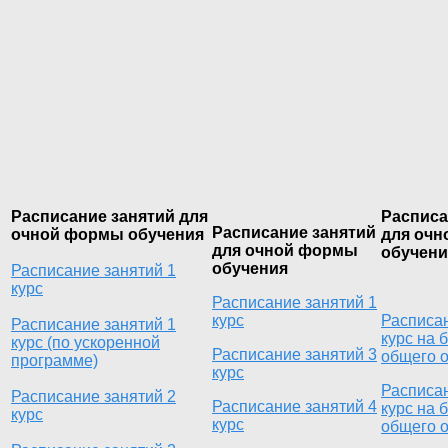
Расписание занятий для
Расписа
Расписание занятий
очной формы обучения
для оч
для очной формы
обучен
обучения
Расписание занятий 1
курс
Расписание занятий 1
курс
Расписан
Расписание занятий 1
курс на 
курс (по ускоренной
Расписание занятий 3
общего 
программе)
курс
Расписан
Расписание занятий 2
Расписание занятий 4
курс на 
курс
курс
общего 