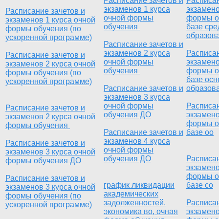
Расписание зачетов и
Расписан
экзаменов 1 курса
экзамено
Расписание зачетов и
очной формы
формы о
экзаменов 1 курса очной
обучения
базе сре
формы обучения (по
образов
ускоренной программе)
Расписание зачетов и
экзаменов 2 курса
Расписан
Расписание зачетов и
очной формы
экзамено
экзаменов 2 курса очной
обучения
формы о
формы обучения (по
базе осн
ускоренной программе)
Расписание зачетов и
образов
экзаменов 3 курса
очной формы
Расписан
Расписание зачетов и
обучения ДО
экзамено
экзаменов 2 курса очной
формы о
формы обучения
Расписание зачетов и
базе оо
экзаменов 4 курса
Расписание зачетов и
очной формы
экзаменов 3 курса очной
обучения ДО
Расписан
формы обучения ДО
экзамено
формы о
Расписание зачетов и
график ликвидации
базе со
экзаменов 3 курса очной
академических
формы обучения (по
задолженностей.
Расписан
ускоренной программе)
экономика во, очная
экзамено