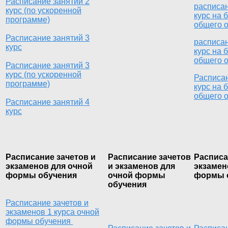
Расписание занятий 2
расписан
курс (по ускоренной
курс на 
программе)
общего 
Расписание занятий 3
расписан
курс
курс на 
общего 
Расписание занятий 3
курс (по ускоренной
Расписан
программе)
курс на 
общего 
Расписание занятий 4
курс
Расписание зачетов и
Расписание зачетов
Расписа
экзаменов для очной
и экзаменов для
экзамен
формы обучения
очной формы
формы 
обучения
Расписание зачетов и
экзаменов 1 курса очной
формы обучения