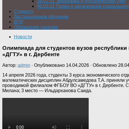
38.02.01 Экономика и бухгалтерский учёт
40.02.01 Право и организация социальног
Студенту
Дистанционное обучение
ВПР
Обращения граждан
Новости
Олимпиада для студентов вузов республики
«ДГТУ» в г. Дербенте
Автор:
admin
· Опубликовано
14.04.2026
· Обновлено
28.0
14 апреля 2026 года, студенты 3 курса экономического о
математических дисциплин Абдулсамедова Т.А. приняли у
проводимой филиалом ФГБОУ ВО
«ДГТУ» в г. Дербенте.
Милана; 3 место — Ильдарханова Саида.