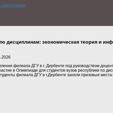
о обеспечения
 по дисциплинам: экономическая теория и и
4.2026
тделения филиала ДГУ в г. Дербенте под руководством доце
частие в Олимпиаде для студентов вузов республики по ди
 Студенты филиала ДГУ в г.Дербенте заняли призовые мест