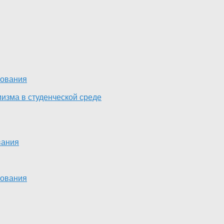
зования
изма в студенческой среде
вания
зования