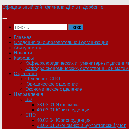
Skip
Официальный сайт филиала ДГУ в г. Дербенте
to
content
Найти:
Главная
Сведения об образовательной организации
Абитуриенту
Новости
Кафедры
Кафедра юридических и гуманитарных дисципл
Кафедра экономических, естественных и матем
Отделения
Отделение СПО
Юридическое отделение
Экономическое отделение
Направления
ВО
38.03.01 Экономика
40.03.01 Юриспруденция
СПО
40.02.04 Юриспруденция
38.02.01 Экономика и бухгалтерский учёт