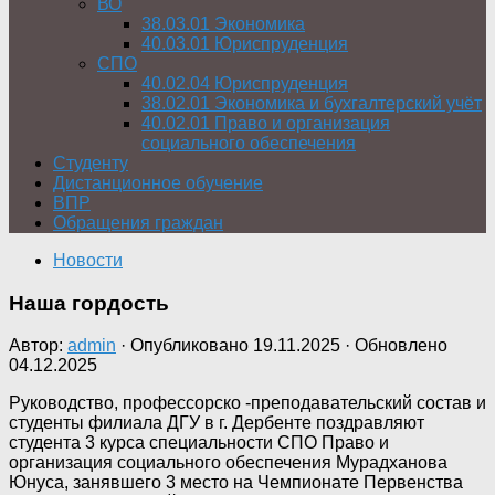
ВО
38.03.01 Экономика
40.03.01 Юриспруденция
СПО
40.02.04 Юриспруденция
38.02.01 Экономика и бухгалтерский учёт
40.02.01 Право и организация
социального обеспечения
Студенту
Дистанционное обучение
ВПР
Обращения граждан
Новости
Наша гордость
Автор:
admin
· Опубликовано
19.11.2025
· Обновлено
04.12.2025
Руководство, профессорско -преподавательский состав и
студенты филиала ДГУ в г. Дербенте поздравляют
студента 3 курса специальности СПО Право и
организация социального обеспечения Мурадханова
Юнуса, занявшего 3 место на Чемпионате Первенства