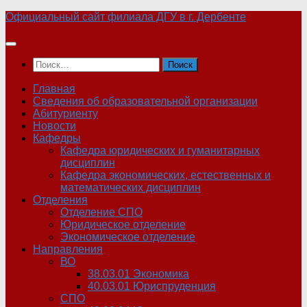
Skip
Официальный сайт филиала ДГУ в г. Дербенте
to
content
Найти:
Главная
Сведения об образовательной организации
Абитуриенту
Новости
Кафедры
Кафедра юридических и гуманитарных
дисциплин
Кафедра экономических, естественных и
математических дисциплин
Отделения
Отделение СПО
Юридическое отделение
Экономическое отделение
Направления
ВО
38.03.01 Экономика
40.03.01 Юриспруденция
СПО