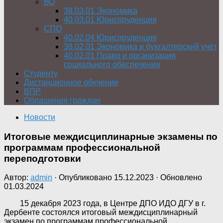
ВО
38.03.01 Экономика
40.03.01 Юриспруденция
СПО
40.02.04 Юриспруденция
38.02.01 Экономика и бухгалтерский учёт
40.02.01 Право и организация
социального обеспечения
Студенту
Дистанционное обучение
ВПР
Обращения граждан
Новости
Итоговые междисциплинарные экзамены по
программам профессиональной
переподготовки
Автор:
admin
· Опубликовано
15.12.2023
· Обновлено
01.03.2024
15 декабря 2023 года, в Центре ДПО ИДО ДГУ в г.
Дербенте состоялся итоговый междисциплинарный
экзамен по программам профессиональной