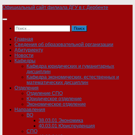
Skip
Официальный сайт филиала ДГУ в г. Дербенте
to
content
Найти:
Главная
Сведения об образовательной организации
Абитуриенту
Новости
Кафедры
Кафедра юридических и гуманитарных
дисциплин
Кафедра экономических, естественных и
математических дисциплин
Отделения
Отделение СПО
Юридическое отделение
Экономическое отделение
Направления
ВО
38.03.01 Экономика
40.03.01 Юриспруденция
СПО