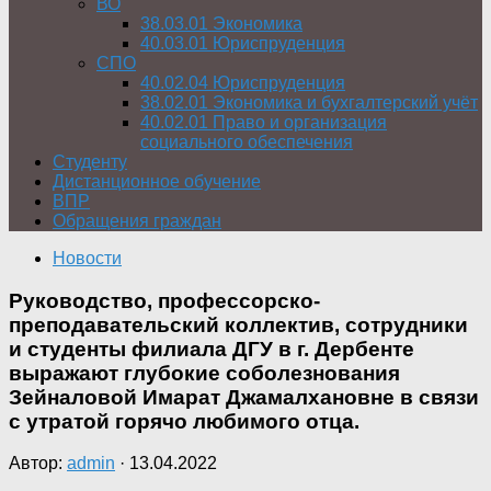
ВО
38.03.01 Экономика
40.03.01 Юриспруденция
СПО
40.02.04 Юриспруденция
38.02.01 Экономика и бухгалтерский учёт
40.02.01 Право и организация
социального обеспечения
Студенту
Дистанционное обучение
ВПР
Обращения граждан
Новости
Руководство, профессорско-
преподавательский коллектив, сотрудники
и студенты филиала ДГУ в г. Дербенте
выражают глубокие соболезнования
Зейналовой Имарат Джамалхановне в связи
с утратой горячо любимого отца.
Автор:
admin
·
13.04.2022