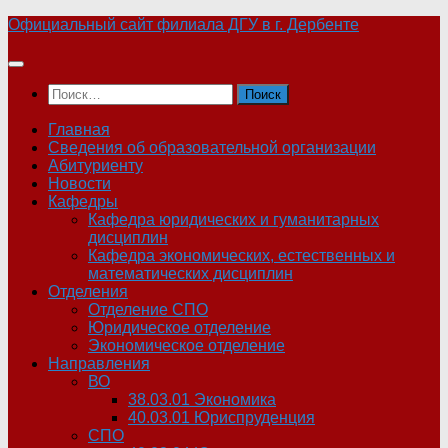
Skip
Официальный сайт филиала ДГУ в г. Дербенте
to
content
Найти:
Главная
Сведения об образовательной организации
Абитуриенту
Новости
Кафедры
Кафедра юридических и гуманитарных
дисциплин
Кафедра экономических, естественных и
математических дисциплин
Отделения
Отделение СПО
Юридическое отделение
Экономическое отделение
Направления
ВО
38.03.01 Экономика
40.03.01 Юриспруденция
СПО