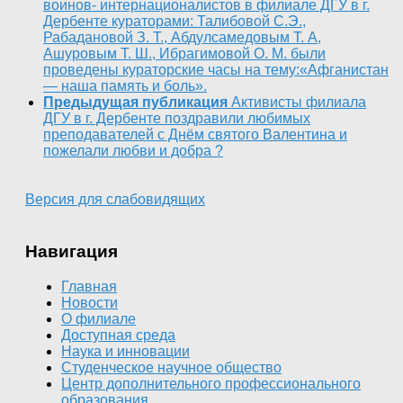
воинов- интернационалистов в филиале ДГУ в г.
Дербенте кураторами: Талибовой С.Э.,
Рабадановой З. Т., Абдулсамедовым Т. А,
Ашуровым Т. Ш., Ибрагимовой О. М. были
проведены кураторские часы на тему:«Афганистан
— наша память и боль».
Предыдущая публикация
Активисты филиала
ДГУ в г. Дербенте поздравили любимых
преподавателей с Днём святого Валентина и
пожелали любви и добра ?
Версия для слабовидящих
Навигация
Главная
Новости
О филиале
Доступная среда
Наука и инновации
Студенческое научное общество
Центр дополнительного профессионального
образования