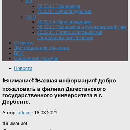
ВО
38.03.01 Экономика
40.03.01 Юриспруденция
СПО
40.02.04 Юриспруденция
38.02.01 Экономика и бухгалтерский учёт
40.02.01 Право и организация
социального обеспечения
Студенту
Дистанционное обучение
ВПР
Обращения граждан
Новости
❗Внимание❗ ❗Важная информация❗ Добро
пожаловать в филиал Дагестанского
государственного университета в г.
Дербенте.
Автор:
admin
·
18.03.2021
❗Внимание❗