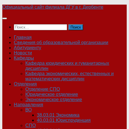
Skip
Официальный сайт филиала ДГУ в г. Дербенте
to
content
Найти:
Главная
Сведения об образовательной организации
Абитуриенту
Новости
Кафедры
Кафедра юридических и гуманитарных
дисциплин
Кафедра экономических, естественных и
математических дисциплин
Отделения
Отделение СПО
Юридическое отделение
Экономическое отделение
Направления
ВО
38.03.01 Экономика
40.03.01 Юриспруденция
СПО