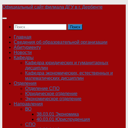
Skip
Официальный сайт филиала ДГУ в г. Дербенте
to
content
Найти:
Главная
Сведения об образовательной организации
Абитуриенту
Новости
Кафедры
Кафедра юридических и гуманитарных
дисциплин
Кафедра экономических, естественных и
математических дисциплин
Отделения
Отделение СПО
Юридическое отделение
Экономическое отделение
Направления
ВО
38.03.01 Экономика
40.03.01 Юриспруденция
СПО