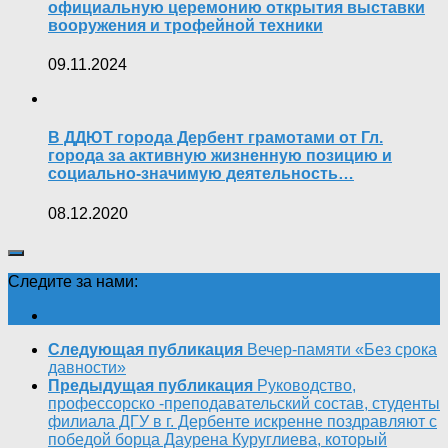
официальную церемонию открытия выставки
вооружения и трофейной техники
09.11.2024
В ДДЮТ города Дербент грамотами от Гл.
города за активную жизненную позицию и
социально-значимую деятельность…
08.12.2020
Следите за нами:
Следующая публикация
Вечер-памяти «Без срока
давности»
Предыдущая публикация
Руководство,
профессорско -преподавательский состав, студенты
филиала ДГУ в г. Дербенте искренне поздравляют с
победой борца Даурена Куруглиева, который