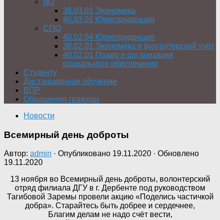
ВО
38.03.01 Экономика
40.03.01 Юриспруденция
СПО
40.02.04 Юриспруденция
38.02.01 Экономика и бухгалтерский учёт
40.02.01 Право и организация
социального обеспечения
Студенту
Дистанционное обучение
ВПР
Обращения граждан
Новости
Всемирный день доброты
Автор:
admin
· Опубликовано
19.11.2020
· Обновлено
19.11.2020
13 ноября во Всемирный день доброты, волонтерский
отряд филиала ДГУ в г. Дербенте под руководством
Тагибовой Заремы провели акцию «Поделись частичкой
добра». Старайтесь быть добрее и сердечнее,
Благим делам не надо счёт вести,