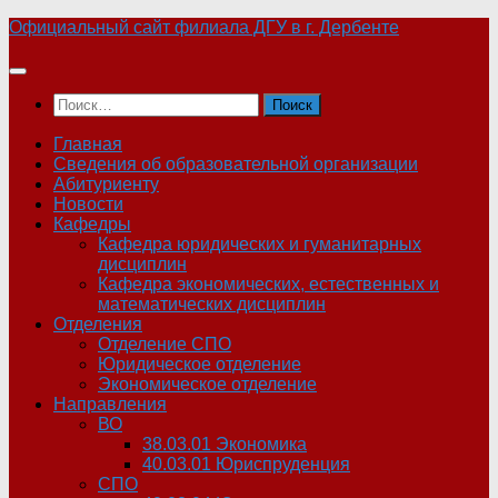
Skip
Официальный сайт филиала ДГУ в г. Дербенте
to
content
Найти:
Главная
Сведения об образовательной организации
Абитуриенту
Новости
Кафедры
Кафедра юридических и гуманитарных
дисциплин
Кафедра экономических, естественных и
математических дисциплин
Отделения
Отделение СПО
Юридическое отделение
Экономическое отделение
Направления
ВО
38.03.01 Экономика
40.03.01 Юриспруденция
СПО