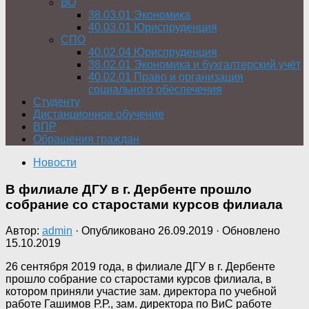
ВО
38.03.01 Экономика
40.03.01 Юриспруденция
СПО
40.02.04 Юриспруденция
38.02.01 Экономика и бухгалтерский учёт
40.02.01 Право и организация
социального обеспечения
Студенту
Дистанционное обучение
ВПР
Обращения граждан
Новости
В филиале ДГУ в г. Дербенте прошло
собрание со старостами курсов филиала
Автор:
admin
· Опубликовано
26.09.2019
· Обновлено
15.10.2019
26 сентября 2019 года, в филиале ДГУ в г. Дербенте
прошло собрание со старостами курсов филиала, в
котором приняли участие зам. директора по учебной
работе Гашимов Р.Р., зам. директора по ВиС работе