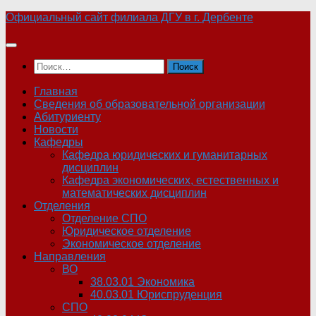
Skip
Официальный сайт филиала ДГУ в г. Дербенте
to
content
Найти:
Главная
Сведения об образовательной организации
Абитуриенту
Новости
Кафедры
Кафедра юридических и гуманитарных
дисциплин
Кафедра экономических, естественных и
математических дисциплин
Отделения
Отделение СПО
Юридическое отделение
Экономическое отделение
Направления
ВО
38.03.01 Экономика
40.03.01 Юриспруденция
СПО