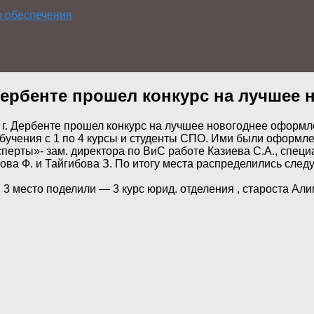
о обеспечения
 Дербенте прошел конкурс на лучшее
в г. Дербенте прошел конкурс на лучшее новогоднее оформл
учения с 1 по 4 курсы и студенты СПО. Ими были оформлен
ерты»- зам. директора по ВиС работе Казиева С.А., специа
а Ф. и Тайгибова З. По итогу места распределились следую
; 3 место поделили — 3 курс юрид. отделения , староста А