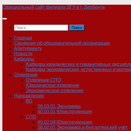
Skip
Официальный сайт филиала ДГУ в г. Дербенте
to
content
Найти:
Главная
Сведения об образовательной организации
Абитуриенту
Новости
Кафедры
Кафедра юридических и гуманитарных дисципл
Кафедра экономических, естественных и матем
Отделения
Отделение СПО
Юридическое отделение
Экономическое отделение
Направления
ВО
38.03.01 Экономика
40.03.01 Юриспруденция
СПО
40.02.04 Юриспруденция
38.02.01 Экономика и бухгалтерский учёт