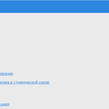
зования
изма в студенческой среде
вания