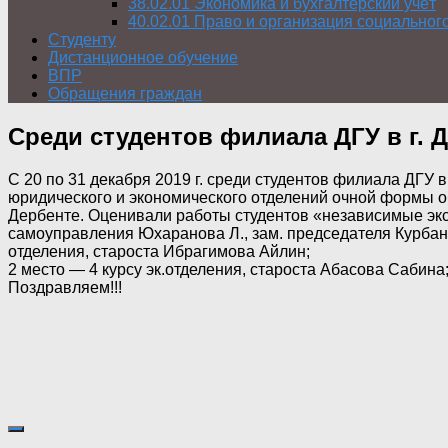
38.02.01 Экономика и бухгалтерский учёт
40.02.01 Право и организация социальног
Студенту
Дистанционное обучение
ВПР
Обращения граждан
Среди студентов филиала ДГУ в г.
С 20 по 31 декабря 2019 г. среди студентов филиала ДГУ 
юридического и экономического отделений очной формы об
Дербенте. Оценивали работы студентов «независимые эксп
самоуправления Юхаранова Л., зам. председателя Курбанов
отделения, староста Ибрагимова Айлин;
2 место — 4 курсу эк.отделения, староста Абасова Сабина
Поздравляем!!!