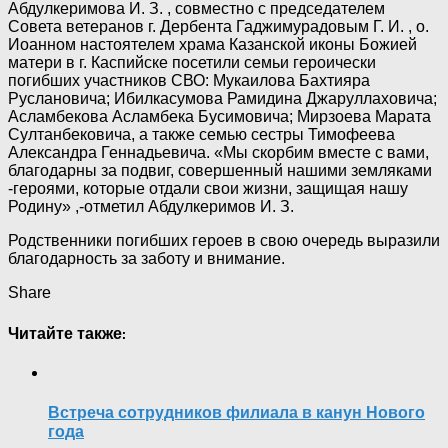
Абдулкеримова И. З. , совместно с председателем
Совета ветеранов г. Дербента Гаджимурадовым Г. И. , о.
Иоанном настоятелем храма Казанской иконы Божией
матери в г. Каспийске посетили семьи героически
погибших участников СВО: Мукаилова Бахтияра
Руслановича; Ибилкасумова Рамидина Джаруллаховича;
Асламбекова Асламбека Бусимовича; Мирзоева Марата
Султанбековича, а также семью сестры Тимофеева
Александра Геннадьевича. «Мы скорбим вместе с вами,
благодарны за подвиг, совершенный нашими земляками
-героями, которые отдали свои жизни, защищая нашу
Родину» ,-отметил Абдулкеримов И. З.
Родственники погибших героев в свою очередь выразили
благодарность за заботу и внимание.
Share
Читайте также:
Встреча сотрудников филиала в канун Нового
года