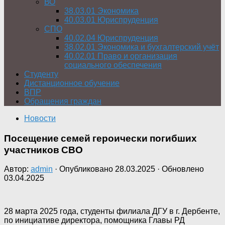
ВО
38.03.01 Экономика
40.03.01 Юриспруденция
СПО
40.02.04 Юриспруденция
38.02.01 Экономика и бухгалтерский учёт
40.02.01 Право и организация
социального обеспечения
Студенту
Дистанционное обучение
ВПР
Обращения граждан
Новости
Посещение семей героически погибших
участников СВО
Автор:
admin
· Опубликовано
28.03.2025
· Обновлено
03.04.2025
28 марта 2025 года, студенты филиала ДГУ в г. Дербенте,
по инициативе директора, помощника Главы РД