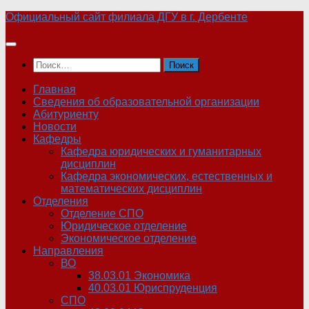
Skip
Официальный сайт филиала ДГУ в г. Дербенте
to
content
Найти:
Главная
Сведения об образовательной организации
Абитуриенту
Новости
Кафедры
Кафедра юридических и гуманитарных
дисциплин
Кафедра экономических, естественных и
математических дисциплин
Отделения
Отделение СПО
Юридическое отделение
Экономическое отделение
Направления
ВО
38.03.01 Экономика
40.03.01 Юриспруденция
СПО