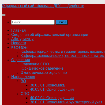
Skip
Официальный сайт филиала ДГУ в г. Дербенте
to
content
Найти:
Главная
Сведения об образовательной организации
Абитуриенту
Новости
Кафедры
Кафедра юридических и гуманитарных дисципл
Кафедра экономических, естественных и матем
Отделения
Отделение СПО
Юридическое отделение
Экономическое отделение
Направления
ВО
38.03.01 Экономика
40.03.01 Юриспруденция
СПО
40.02.04 Юриспруденция
38.02.01 Экономика и бухгалтерский учёт