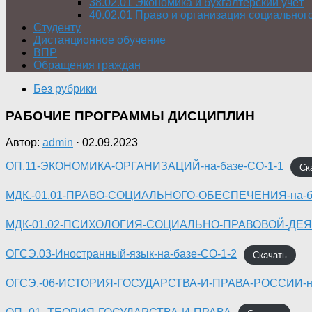
38.02.01 Экономика и бухгалтерский учёт
40.02.01 Право и организация социальног
Студенту
Дистанционное обучение
ВПР
Обращения граждан
Без рубрики
РАБОЧИЕ ПРОГРАММЫ ДИСЦИПЛИН
Автор:
admin
·
02.09.2023
OП.11-ЭКОНОМИКА-ОРГАНИЗАЦИЙ-на-базе-СО-1-1
Ск
МДК.-01.01-ПРАВО-СОЦИАЛЬНОГО-ОБЕСПЕЧЕНИЯ-на-ба
МДК-01.02-ПСИХОЛОГИЯ-СОЦИАЛЬНО-ПРАВОВОЙ-ДЕЯТ
ОГСЭ.03-Иностранный-язык-на-базе-СО-1-2
Скачать
ОГСЭ.-06-ИСТОРИЯ-ГОСУДАРСТВА-И-ПРАВА-РОССИИ-на