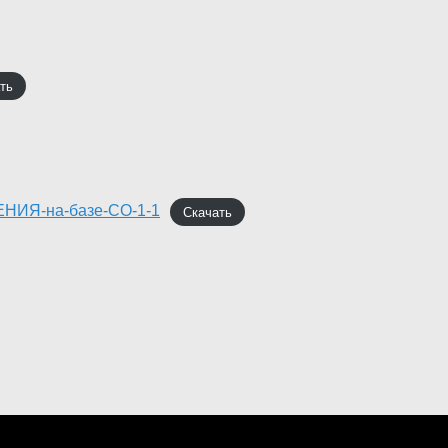
ть
Я-на-базе-СО-1-1
Скачать