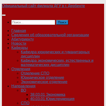
Skip
Официальный сайт филиала ДГУ в г. Дербенте
to
content
Найти:
Главная
Сведения об образовательной организации
Абитуриенту
Новости
Кафедры
Кафедра юридических и гуманитарных
дисциплин
Кафедра экономических, естественных и
математических дисциплин
Отделения
Отделение СПО
Юридическое отделение
Экономическое отделение
Направления
ВО
38.03.01 Экономика
40.03.01 Юриспруденция
СПО