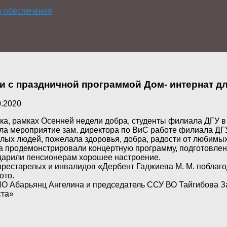
о обеспечения
и с праздничной программой Дом- интернат 
0.2020
ка, рамках Осенней недели добра, студенты филиала ДГУ в 
а мероприятие зам. директора по ВиС работе филиала ДГУ в
илых людей, пoжeлaла здoрoвья, добра, рaдoсти oт любимых 
а продемонстрировали концертную программу, подготовлен
дарили пенсионерам хорошее настроение.
рестарелых и инвалидов «Дербент Гаджиева М. М. поблаго
ото.
О Абарьянц Ангелина и председатель ССУ ВО Тайгибова З
ста»