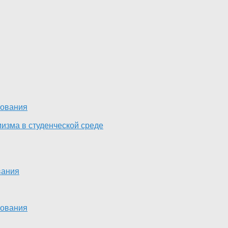
зования
изма в студенческой среде
вания
зования