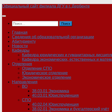
Skip
Официальный сайт филиала ДГУ в г. Дербенте
to
content
Найти:
Главная
Сведения об образовательной организации
Абитуриенту
Новости
Кафедры
Кафедра юридических и гуманитарных дисципл
Кафедра экономических, естественных и матем
Отделения
Отделение СПО
Юридическое отделение
Экономическое отделение
Направления
ВО
38.03.01 Экономика
40.03.01 Юриспруденция
СПО
40.02.04 Юриспруденция
38.02.01 Экономика и бухгалтерский учёт