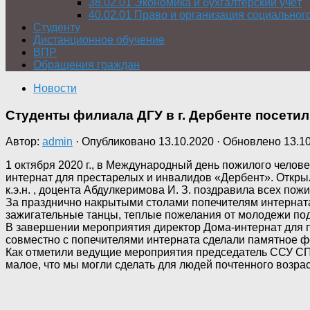
38.02.01 Экономика и бухгалтерский учёт
40.02.01 Право и организация социальног
Студенту
Дистанционное обучение
ВПР
Обращения граждан
Новости
Студенты филиала ДГУ в г. Дербенте посетил
Автор:
admin
· Опубликовано
13.10.2020
· Обновлено
13.1
1 октября 2020 г., в Международный день пожилого челове
интернат для престарелых и инвалидов «Дербент». Открыл
к.э.н. , доцента Абдулкеримова И. З. поздравила всех пож
За празднично накрытыми столами попечителям интернат
зажигательные танцы, теплые пожелания от молодежи по
В завершении мероприятия директор Дома-интернат для п
совместно с попечителями интерната сделали памятное ф
Как отметили ведущие мероприятия председатель ССУ СП
малое, что мы могли сделать для людей почтенного возра