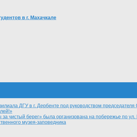
дентов в г. Махачкале
филиала ДГУ в г. Дербенте под руководством председател
лей!»
 за чистый берег» была организована на побережье по ул
ственного музея-заповедника