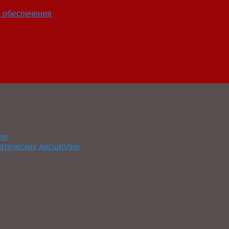
о обеспечения
ин
атических дисциплин