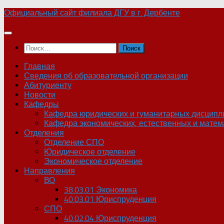
Skip
Официальный сайт филиала ДГУ в г. Дербенте
to
content
Найти:
Главная
Сведения об образовательной организации
Абитуриенту
Новости
Кафедры
Кафедра юридических и гуманитарных дисципл
Кафедра экономических, естественных и матем
Отделения
Отделение СПО
Юридическое отделение
Экономическое отделение
Направления
ВО
38.03.01 Экономика
40.03.01 Юриспруденция
СПО
40.02.04 Юриспруденция