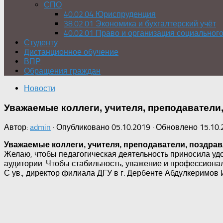
СПО
40.02.04 Юриспруденция
38.02.01 Экономика и бухгалтерский учёт
40.02.01 Право и организация социальног
Студенту
Дистанционное обучение
ВПР
Обращения граждан
Новости
Уважаемые коллеги, учителя, преподаватели,
Автор:
admin
· Опубликовано
05.10.2019
· Обновлено
15.10.
Уважаемые коллеги, учителя, преподаватели, поздрав
Желаю, чтобы педагогическая деятельность приносила уд
аудитории. Чтобы стабильность, уважение и профессиональ
С ув., директор филиала ДГУ в г. Дербенте Абдулкеримов И