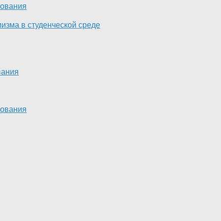
зования
изма в студенческой среде
вания
зования