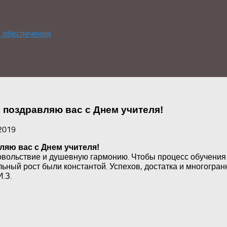
о обеспечения
 поздравляю вас c Днем учителя!
2019
ляю вас c Днем учителя!
овольствие и душевную гармонию. Чтобы процесс обучения 
ный рост были константой. Успехов, достатка и многогранн
.З.